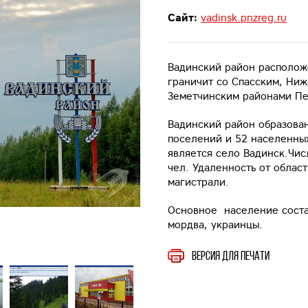
Сайт:
vadinsk.pnzreg.ru
Вадинский район располож
граничит со Спасским, Ни
Земетчинским районами Пе
Вадинский район образован
поселений и 52 населенны
является село Вадинск.Чис
чел. Удаленность от облас
магистрали.
Основное население соста
мордва, украинцы.
Версия для печати