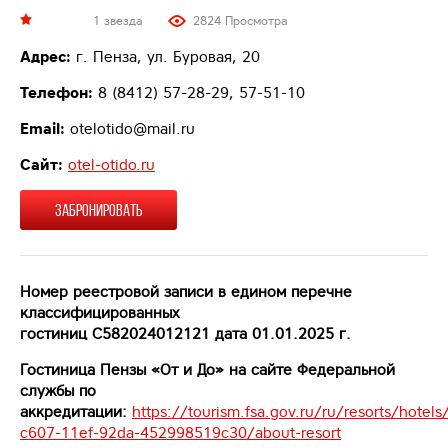
1 звезда
2824 Просмотра
Адрес:
г. Пенза, ул. Буровая, 20
Телефон:
8 (8412) 57-28-29, 57-51-10
Email:
otelotido@mail.ru
Сайт:
otel-otido.ru
ЗАБРОНИРОВАТЬ
Номер реестровой записи в едином перечне
классифицированных
гостиниц
С582024012121 дата 01.01.2025
г.
Гостиница Пензы «От и До» на сайте Федеральной
службы по
аккредитации:
https://tourism.fsa.gov.ru/ru/resorts/hotel
c607-11ef-92da-452998519c30/about-resort