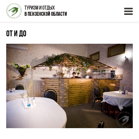
От и до