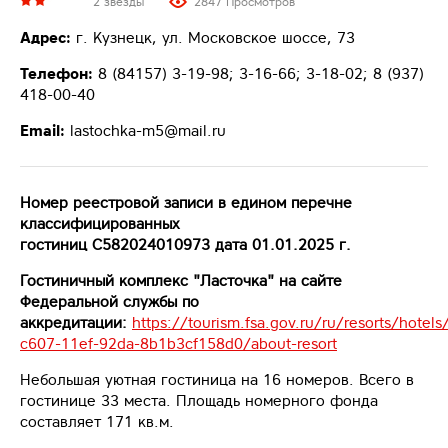
2 звезды
2847 Просмотров
Адрес:
г. Кузнецк, ул. Московское шоссе, 73
Телефон:
8 (84157) 3-19-98; 3-16-66; 3-18-02; 8 (937)
418-00-40
Email:
lastochka-m5@mail.ru
Номер реестровой записи в едином перечне
классифицированных
гостиниц С582024010973 дата 01.01.2025 г.
Гостиничный комплекс "Ласточка"
на сайте
Федеральной службы по
аккредитации:
https://tourism.fsa.gov.ru/ru/resorts/hotel
c607-11ef-92da-8b1b3cf158d0/about-resort
Небольшая уютная гостиница на 16 номеров. Всего в
гостинице 33 места. Площадь номерного фонда
составляет 171 кв.м.