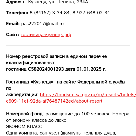
Адрес:
г. Кузнецк, ул. Ленина, 234А
Телефон:
8 (84157) 3-34-84, 8-927-648-02-34
Email:
pas222017@mail.ru
Сайт:
гостиница-кузнецк.рф
Номер реестровой записи в едином перечне
классифицированных
гостиниц С582024001293 дата
01.01.2025
г.
Гостиница «Кузнецк» на сайте Федеральной службы
по
аккредитации:
https://tourism.fsa.gov.ru/ru/resorts/hotel
c609-11ef-92da-af76487142ed/about-resort
Номерной фонд:
размещение до 100 человек. Номера
от эконом- класса до люкс
ЭКОНОМ КЛАСС:
Одна комната, сан узел (шампунь, гель для душа,