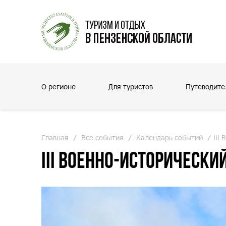
О регионе
Для туристов
Путеводите
Главная
/
Все события
/
Календарь событий
/
III
III Военно-историческ