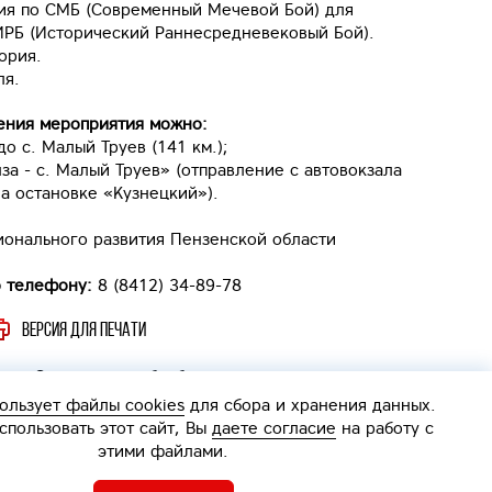
ия по СМБ (Современный Мечевой Бой) для
ИРБ (Исторический Раннесредневековый Бой).
ория.
ля.
дения мероприятия можно:
о с. Малый Труев (141 км.);
за - с. Малый Труев» (отправление с автовокзала
на остановке «Кузнецкий»).
ионального развития Пензенской области
о телефону:
8 (8412) 34-89-78
Версия для печати
Согласие на обработку персональных данных
Политика обработки персональных данных
ользует файлы cookies
для сбора и хранения данных.
Интерактивная
пользовать этот сайт, Вы
даете согласие
на работу с
карта
этими файлами.