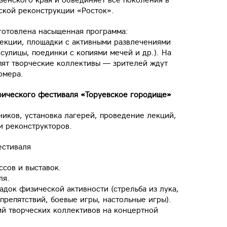
ской реконструкции «Росток».
готовлена насыщенная программа:
лекции, площадки с активными развлечениями
 сулицы, поединки с копиями мечей и др.). На
пят творческие коллективы — зрителей ждут
омера.
ческого фестиваля «Торуевское городище»
ников, установка лагерей, проведение лекций,
и реконструкторов.
естиваля
ссов и выставок.
ля.
адок физической активности (стрельба из лука,
препятствий, боевые игры, настольные игры).
ий творческих коллективов на концертной