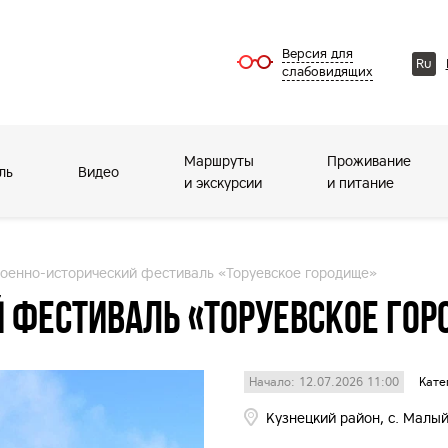
Версия для
Ru
слабовидящих
Маршруты
Проживание
ль
Видео
и экскурсии
и питание
 Военно-исторический фестиваль «Торуевское городище»
ий фестиваль «Торуевское го
Начало: 12.07.2026 11:00
Кате
Кузнецкий район, с. Малый