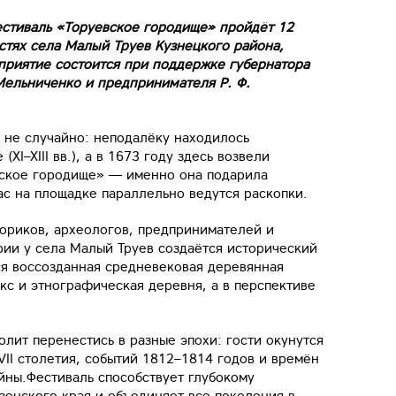
естиваль «Торуевское городище» пройдёт 12
стях села Малый Труев Кузнецкого района,
приятие состоится при поддержке губернатора
Мельниченко и предпринимателя Р. Ф.
 не случайно: неподалёку находилось
XI–XIII вв.), а в 1673 году здесь возвели
вское городище» — именно она подарила
с на площадке параллельно ведутся раскопки.
ориков, археологов, предпринимателей и
рии у села Малый Труев создаётся исторический
тся воссозданная средневековая деревянная
кс и этнографическая деревня, а в перспективе
лит перенестись в разные эпохи: гости окунутся
XVII столетия, событий 1812–1814 годов и времён
йны.Фестиваль способствует глубокому
зенского края и объединяет все поколения в