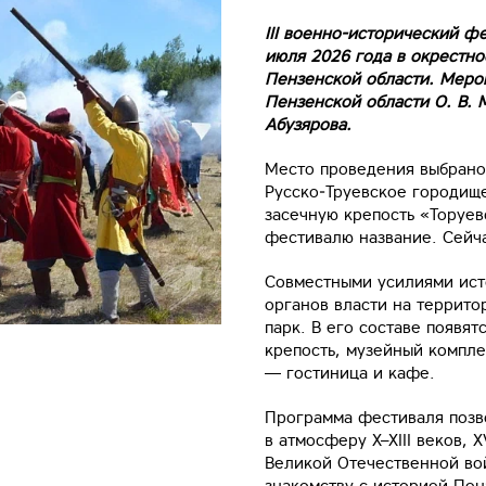
III военно-исторический ф
июля 2026 года в окрестно
Пензенской области. Меро
Пензенской области О. В. 
Абузярова.
Место проведения выбрано
Русско‑Труевское городище (
засечную крепость «Торуе
фестивалю название. Сейча
Совместными усилиями ист
органов власти на террито
парк. В его составе появя
крепость, музейный компле
— гостиница и кафе.
Программа фестиваля позво
в атмосферу X–XIII веков, 
Великой Отечественной во
знакомству с историей Пен