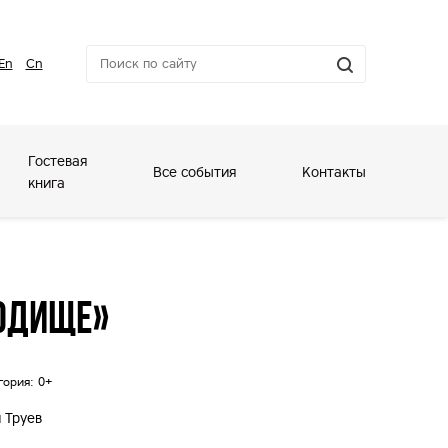
En
Cn
Гостевая
Все события
Контакты
книга
родище»
гория: 0+
 Труев