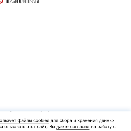
Версия для печати
Согласие на обработку персональных данных
Политика обработки персональных данных
ользует файлы cookies
для сбора и хранения данных.
Интерактивная
пользовать этот сайт, Вы
даете согласие
на работу с
карта