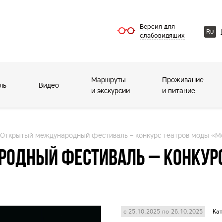
Версия для
Ru
слабовидящих
Маршруты
Проживание
ль
Видео
и экскурсии
и питание
I Открытый международный фестиваль – конкурс театров моды «
родный фестиваль – конкурс
с 25.10.2025 по 26.10.2025
Кат