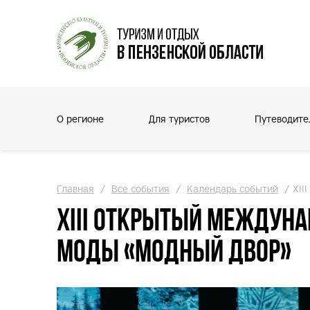
О регионе
Для туристов
Путеводите
Главная
/
Все события
/
Календарь событий
/
XII
XIII Открытый междуна
моды «Модный двор»