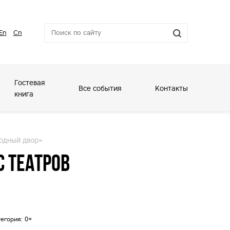
En
Cn
Гостевая
Все события
Контакты
книга
Модный двор»
 театров
егория: 0+