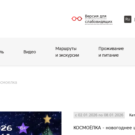
Версия для
Ru
слабовидящих
Маршруты
Проживание
ль
Видео
и экскурсии
и питание
осмоелка
с 02.01.2026 по 08.01.2026
Кат
КОСМОЁЛКА - новогоднее ш