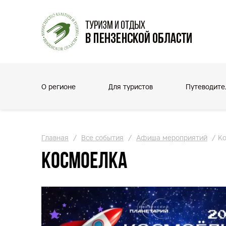
О регионе
Для туристов
Путеводите
Главная
/
Все события
/
Афиша мероприятий
/
К
Космоелка