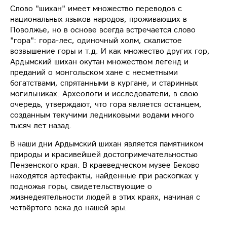
Слово "шихан" имеет множество переводов с
национальных языков народов, проживающих в
Поволжье, но в основе всегда встречается слово
"гора": гора-лес, одиночный холм, скалистое
возвышение горы и т.д. И как множество других гор,
Ардымский шихан окутан множеством легенд и
преданий о монгольском хане с несметными
богатствами, спрятанными в кургане, и старинных
могильниках. Археологи и исследователи, в свою
очередь, утверждают, что гора является останцем,
созданным текучими ледниковыми водами много
тысяч лет назад.
В наши дни Ардымский шихан является памятником
природы и красивейшей достопримечательностью
Пензенского края. В краеведческом музее Беково
находятся артефакты, найденные при раскопках у
подножья горы, свидетельствующие о
жизнедеятельности людей в этих краях, начиная с
четвёртого века до нашей эры.