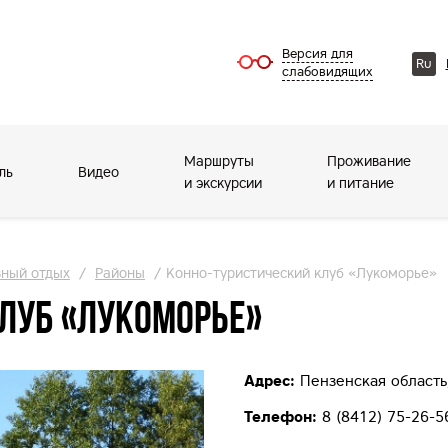
Версия для
Ru
слабовидящих
Маршруты
Проживание
ль
Видео
и экскурсии
и питание
вный отдых
/
Районы
/
Конно-туристический клуб «Лукоморье»
клуб «Лукоморье»
Адрес:
Пензенская область
Телефон:
8 (8412) 75-26-5