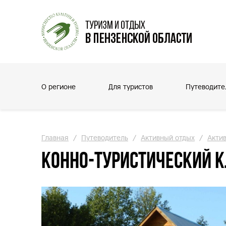
О регионе
Для туристов
Путеводите
Главная
/
Путеводитель
/
Активный отдых
/
Акти
Конно-туристический 