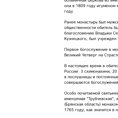
больничная церковь во имя
она в 1809 году игуменом
году.
Ранее монастырь был мужск
общественности обитель б
благословению Владыки Се
Кузнецкого, был учрежден
Первое богослужение в мо
Великий Четверг на Страст
В настоящее время в обите
России: 3 схимонахини, 20
в послушницы и постоянны
совершаются богослужения,
Особо почитаемой святыне
именуемая "Трубчевская", 
(Брянская область) монах
1765 году, как значится в 