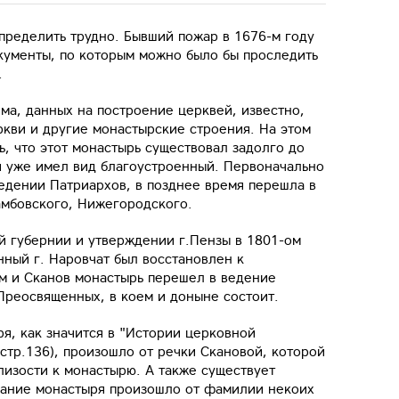
пределить трудно. Бывший пожар в 1676-м году
кументы, по которым можно было бы проследить
.
ма, данных на построение церквей, известно,
ркви и другие монастырские строения. На этом
, что этот монастырь существовал задолго до
мя уже имел вид благоустроенный. Первоначально
ведении Патриархов, в позднее время перешла в
мбовского, Нижегородского.
й губернии и утверждении г.Пензы в 1801-ом
нный г. Наровчат был восстановлен к
м и Сканов монастырь перешел в ведение
Преосвященных, в коем и доныне состоит.
я, как значится в "Истории церковной
,стр.136), произошло от речки Скановой, которой
лизости к монастырю. А также существует
вание монастыря произошло от фамилии некоих