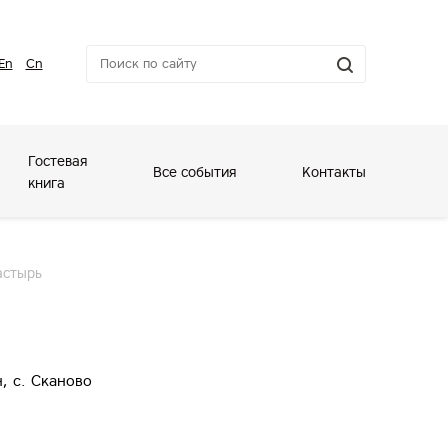
En
Cn
Гостевая
Все события
Контакты
книга
астырь
, с. Сканово