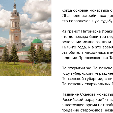
Когда основан монастырь о
26 апреля истребил все до
его первоначальную судьбу
Из грамот Патриарха Иоаки
что до пожара были три це
основании можно заключить
1676-го года, и в это вре
эта обитель находилась в 
ведение Преосвященных Та
По открытии же Пензенско
году губернским, упраздне
Пензенской губернии, с ни
Пензенских епархиальных 
Название Сканова монастыр
Российской иерархии" (т.5
в настоящее время нет поб
предание старожилов: наз