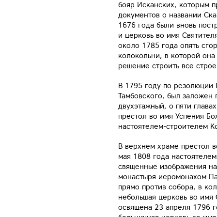
бояр Исканских, которым п
документов о названии Ск
1676 года были вновь пост
и церковь во имя Святител
около 1785 года опять сгор
колокольни, в которой она
решение строить все строе
В 1795 году по резолюции
Тамбовского, был заложен
двухэтажный, о пяти глава
престол во имя Успения Б
настоятелем-строителем Ко
В верхнем храме престол 
мая 1808 года настоятелем
священные изображения на 
монастыря иеромонахом Па
прямо против собора, в ко
небольшая церковь во имя 
освящена 23 апреля 1796 