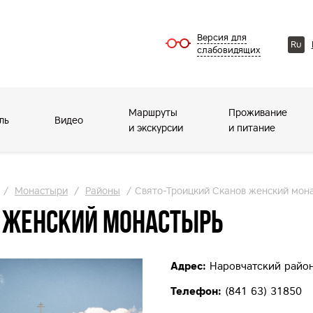
Версия для
Ru
слабовидящих
Маршруты
Проживание
ль
Видео
и экскурсии
и питание
/
Монастыри
/
Районы
/
Свято-Троицкий Сканов женский мон
в женский монастырь
Адрес:
Наровчатский район
Телефон:
(841 63) 31850