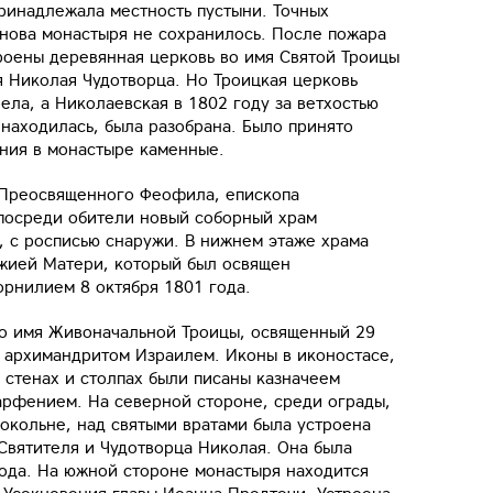
ринадлежала местность пустыни. Точных
анова монастыря не сохранилось. После пожара
роены деревянная церковь во имя Святой Троицы
я Николая Чудотворца. Но Троицкая церковь
ела, а Николаевская в 1802 году за ветхостью
 находилась, была разобрана. Было принято
ния в монастыре каменные.
 Преосвященного Феофила, епископа
 посреди обители новый соборный храм
х, с росписью снаружи. В нижнем этаже храма
ожией Матери, который был освящен
рнилием 8 октября 1801 года.
во имя Живоначальной Троицы, освященный 29
 архимандритом Израилем. Иконы в иконостасе,
стенах и столпах были писаны казначеем
рфением. На северной стороне, среди ограды,
локольне, над святыми вратами была устроена
Святителя и Чудотворца Николая. Она была
года. На южной стороне монастыря находится