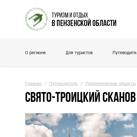
О регионе
Для туристов
Путеводите
Главная
/
Путеводитель
/
Паломнические объекты
Свято-Троицкий Скано