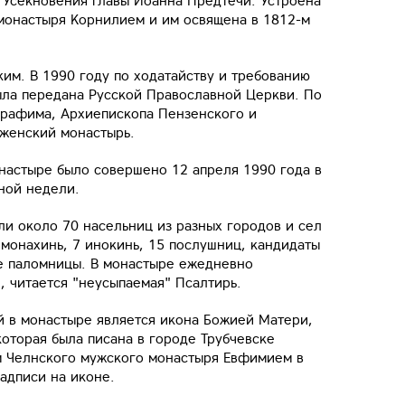
 Усекновения главы Иоанна Предтечи. Устроена
 монастыря Корнилием и им освящена в 1812-м
им. В 1990 году по ходатайству и требованию
ыла передана Русской Православной Церкви. По
рафима, Архиепископа Пензенского и
 женский монастырь.
настыре было совершено 12 апреля 1990 года в
ной недели.
ли около 70 насельниц из разных городов и сел
 монахинь, 7 инокинь, 15 послушниц, кандидаты
е паломницы. В монастыре ежедневно
 читается "неусыпаемая" Псалтирь.
й в монастыре является икона Божией Матери,
которая была писана в городе Трубчевске
ом Челнского мужского монастыря Евфимием в
надписи на иконе.