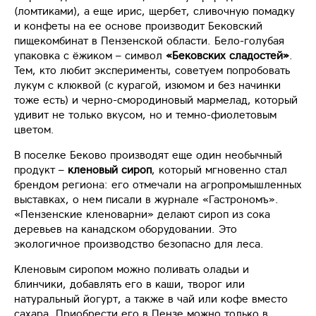
(ломтиками), а еще ирис, щербет, сливочную помадку
и конфеты на ее основе производит Бековский
пищекомбинат в Пензенской области. Бело-голубая
упаковка с ёжиком – символ
«Бековских сладостей»
.
Тем, кто любит эксперименты, советуем попробовать
лукум с клюквой (с курагой, изюмом и без начинки
тоже есть) и черно-смородиновый мармелад, который
удивит не только вкусом, но и темно-фиолетовым
цветом.
В поселке Беково производят еще один необычный
продукт –
кленовый сироп
, который мгновенно стал
брендом региона: его отмечали на агропромышленных
выставках, о нем писали в журнале «Гастрономъ».
«Пензенские кленоварни» делают сироп из сока
деревьев на канадском оборудовании. Это
экологичное производство безопасно для леса.
Кленовым сиропом можно поливать оладьи и
блинчики, добавлять его в каши, творог или
натуральный йогурт, а также в чай или кофе вместо
сахара. Приобрести его в Пензе можно только в