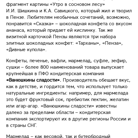
фрагмент картины «Утро в сосновом лесу»
И.И. Шишкина и К.А. Савицкого, который жил и творил
в Пензе. Любителям необычных сочетаний, возможно,
понравится «Сказка» – шоколадная конфета со вкусом
ананаса, который придает ей кислинку. Так же
визитной карточкой Пензы являются три набора
элитных шоколадных конфет: «Тарханы», «Пенза»,
«Дивные купола».
Конфеты, печенье, вафли, мармелад, суфле, зефир,
сушки – более 800 наименований товара выпускает
крупнейшая в ПФО кондитерская компания
«Ванюшкины сладости».
Производитель обещает вкус,
как в детстве, и гордится тем, что использует только
натуральные ингредиенты: например, для мармелада
это будет фруктовый сок, пребиотик пектин, желатин
или агар-агар. «Ванюшкины сладости» известны
далеко за пределами области – кондитерская
компания экспортируют их в другие регионы России и
в страны СНГ.
Мармелад – как весовой, так и бутербродный