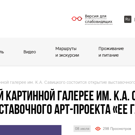
Версия для
Ru
слабовидящих
Маршруты
Проживание
ль
Видео
и экскурсии
и питание
ной галерее им. К.А. Савицкого состоится открытие выставочног
 картинной галерее им. К.А.
ставочного арт-проекта «Ее 
08 июля
298 Просмотров