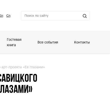
En
Cn
Гостевая
Все события
Контакты
книга
о арт-проекта «Ее глазами»
 Савицкого
глазами»