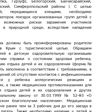
пка, Гурзуф), Белогорский, Бахчисарайский,
овский, Симферопольский районы ). С целью
ий, передающихся клещами, необходимо
заторов поездок организованных групп детей с
 возможных рисках заражения участников
х в природной среде, вследствие нападения
ах должны быть проинформированы родители
 в Крым с туристической целью. Обращаем
тей в детскую оздоровительную организацию
ичии справки о состоянии здоровья ребенка,
цию отдыха детей и их оздоровления (форма №
ть заполнена в соответствии с требованиями, в
дений об отсутствии контактов с инфекционными
ся у ребенка аллергических реакциях и
ях, а также медицинских противопоказаниях для
ии отдыха детей и их оздоровления и других
ральному закону от 30.03.1999 № 52-ФЗ «О
еском благополучии населения». Медицинская
не ранее чем за 3 рабочих дня до его заезда в
 лагерь. Также необходимо наличие у детей и