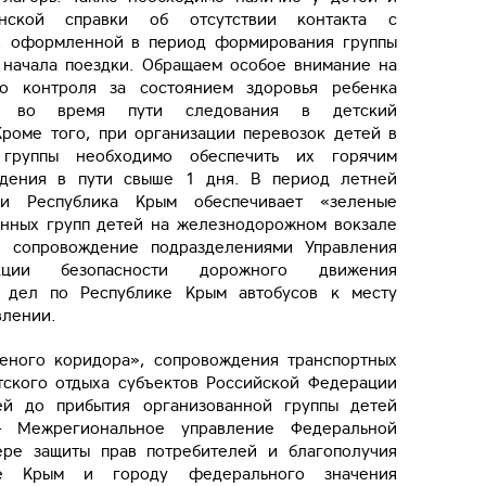
нской справки об отсутствии контакта с
, оформленной в период формирования группы
 начала поездки. Обращаем особое внимание на
го контроля за состоянием здоровья ребенка
и во время пути следования в детский
Кроме того, при организации перевозок детей в
 группы необходимо обеспечить их горячим
ждения в пути свыше 1 дня. В период летней
ии Республика Крым обеспечивает «зеленые
анных групп детей на железнодорожном вокзале
е сопровождение подразделениями Управления
екции безопасности дорожного движения
х дел по Республике Крым автобусов к месту
влении.
леного коридора», сопровождения транспортных
тского отдыха субъектов Российской Федерации
й до прибытия организованной группы детей
- Межрегиональное управление Федеральной
ре защиты прав потребителей и благополучия
ке Крым и городу федерального значения