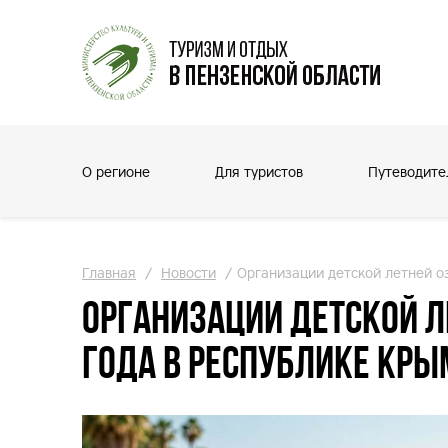
О регионе
Для туристов
Путеводите
Главная
/
Новости
/
Организации детской летней о
Организации детской л
года в Республике Кры