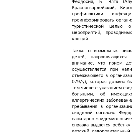
Феодосия, Б. Ялта (Алу
Красногвардейский, Кир
профилактики инфекц
проинформировать органи
туристической целью о
мероприятий, проводимы
клещей.
Также о возможных риск
детей, направляющихся
внимание, что прием де
осуществляется при нал
отъезжающего в организа
079/у), которая должна бы
том числе с указанием све
больными, об имеющих
аллергических заболевани
пребывания в организац
сведений согласно Феде
санитарно-эпидемиологич
справка выдается ребенку 
детский оздоровительный