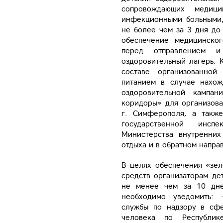
сопровождающих медици
инфекционными больными
не более чем за 3 дня до
обеспечение медицинско
перед отправлением 
оздоровительный лагерь. 
составе организованной
питанием в случае нахо
оздоровительной кампан
коридоры» для организов
г. Симферополя, а такж
государственной инсп
Министерства внутренни
отдыха и в обратном напра
В целях обеспечения «зе
средств организаторам де
не менее чем за 10 дне
необходимо уведомить: 
службы по надзору в сфе
человека по Республи