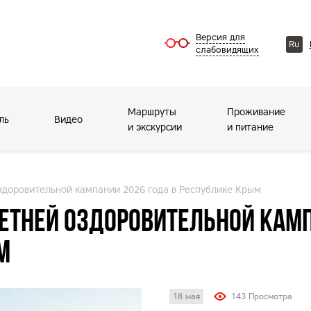
Версия для
Ru
слабовидящих
Маршруты
Проживание
ль
Видео
и экскурсии
и питание
здоровительной кампании 2026 года в Республике Крым
етней оздоровительной кам
м
18 мая
143 Просмотра