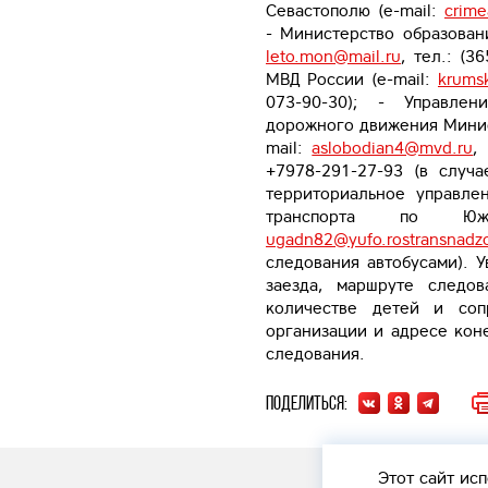
Севастополю (e-mail:
crime
- Министерство образован
leto.mon@mail.ru
, тел.: (3
МВД России (e-mail:
krums
073-90-30); - Управлен
дорожного движения Минис
mail:
aslobodian4@mvd.ru
,
+7978-291-27-93 (в случ
территориальное управл
транспорта по Южн
ugadn82@yufo.rostransnadzo
следования автобусами). 
заезда, маршруте следов
количестве детей и соп
организации и адресе коне
следования.
Поделиться:
Этот сайт
исп