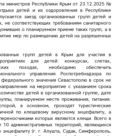
ета министров Республики Крым от 23.12.2025 №
отдыха детей и их оздоровления в Республике
пускается заезд организованных групп детей и
х, не соответствующих требованиям санитарного
домивших о планируемом приеме таких групп, а в
инятие мер по размещению детей на разрешенных
зованных групп детей в Крым для участия в
роприятиях для детей: конкурсах, слетах,
еских походах, необходимо обеспечить
онального управления Роспотребнадзора по
 федерального значения Севастополю в срок не
направления на мероприятие с указанием срока
оличестве детей в организованной группе, дате
руппы, планируемом месте проживания, питания.
оторой, в основном, проходят туристические
мичной по клещевому вирусному энцефалиту, а
переносчиками которых являются клещи. Всего в
т 10 административных территорий, являющихся
энцефалиту (г. г. Алушта, Судак, Симферополь,