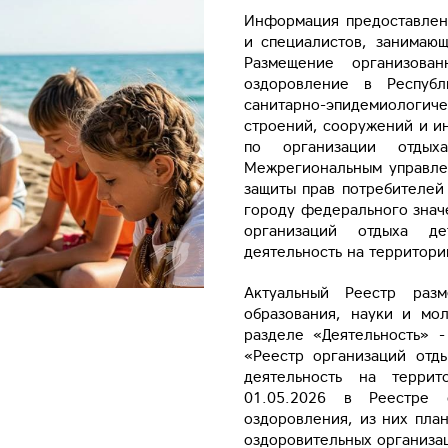
Информация предоставлена
и специалистов, занимающ
Размещение организова
оздоровление в Республ
санитарно-эпидемиологи
строений, сооружений и и
по организации отдых
Межрегиональным управле
защиты прав потребителей
городу федерального знач
организаций отдыха д
деятельность на территори
Актуальный Реестр раз
образования, науки и мо
разделе «Деятельность» 
«Реестр организаций отд
деятельность на терри
01.05.2026 в Реестре 
оздоровления, из них пла
оздоровительных организац