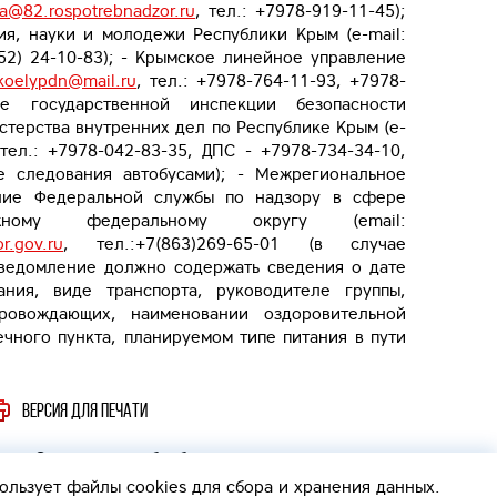
a@82.rospotrebnadzor.ru
, тел.: +7978-919-11-45);
ия, науки и молодежи Республики Крым (e-mail:
652) 24-10-83); - Крымское линейное управление
koelypdn@mail.ru
, тел.: +7978-764-11-93, +7978-
ие государственной инспекции безопасности
терства внутренних дел по Республике Крым (e-
 тел.: +7978-042-83-35, ДПС - +7978-734-34-10,
ае следования автобусами); - Межрегиональное
ение Федеральной службы по надзору в сфере
ому федеральному округу (email:
r.gov.ru
, тел.:+7(863)269-65-01 (в случае
Уведомление должно содержать сведения о дате
ания, виде транспорта, руководителе группы,
ровождающих, наименовании оздоровительной
чного пункта, планируемом типе питания в пути
Версия для печати
Согласие на обработку персональных данных
Политика обработки персональных данных
ользует файлы cookies
для сбора и хранения данных.
Интерактивная