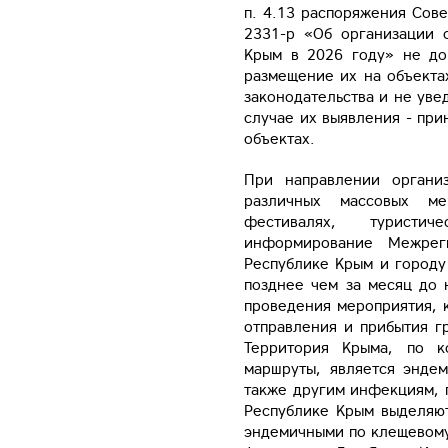
п. 4.13 распоряжения Сов
2331-р «Об организации 
Крым в 2026 году» не до
размещение их на объекта
законодательства и не уве
случае их выявления - пр
объектах.
При направлении органи
различных массовых ме
фестивалях, туристич
информирование Межреги
Республике Крым и городу
позднее чем за месяц до 
проведения мероприятия, к
отправления и прибытия г
Территория Крыма, по к
маршруты, является энде
также другим инфекциям, 
Республике Крым выделяю
эндемичными по клещевому 